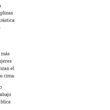
a
iplinas
rástica:
e
e más
ujeres
nzan el
su cima.
o
rabajo
ublica