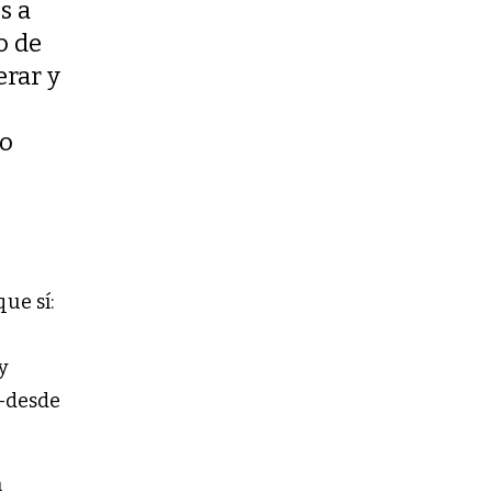
s a
o de
erar y
lo
ue sí:
y
 —desde
n