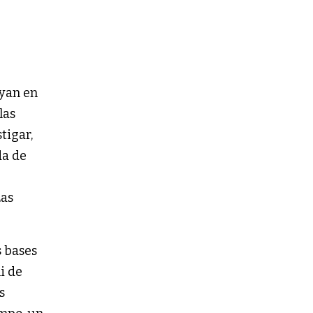
oyan en
las
tigar,
da de
Las
s bases
i de
s