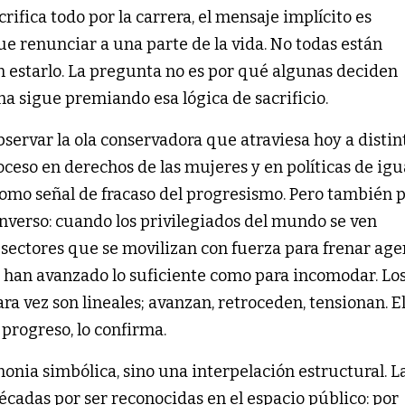
rifica todo por la carrera, el mensaje implícito es
ue renunciar a una parte de la vida. No todas están
n estarlo. La pregunta no es por qué algunas deciden
ma sigue premiando esa lógica de sacrificio.
bservar la ola conservadora que atraviesa hoy a distin
ceso en derechos de las mujeres y en políticas de ig
 como señal de fracaso del progresismo. Pero también
nverso: cuando los privilegiados del mundo se ven
 sectores que se movilizan con fuerza para frenar ag
 han avanzado lo suficiente como para incomodar. Lo
a vez son lineales; avanzan, retroceden, tensionan. E
 progreso, lo confirma.
monia simbólica, sino una interpelación estructural. L
cadas por ser reconocidas en el espacio público: por