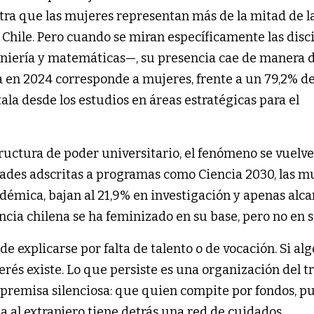
a que las mujeres representan más de la mitad de l
 Chile. Pero cuando se miran específicamente las disc
eniería y matemáticas—, su presencia cae de manera d
a en 2024 corresponde a mujeres, frente a un 79,2% d
ala desde los estudios en áreas estratégicas para el
ructura de poder universitario, el fenómeno se vuelv
dades adscritas a programas como Ciencia 2030, las m
adémica, bajan al 21,9% en investigación y apenas alca
ncia chilena se ha feminizado en su base, pero no en 
 explicarse por falta de talento o de vocación. Si alg
erés existe. Lo que persiste es una organización del t
 premisa silenciosa: que quien compite por fondos, p
aja al extranjero tiene detrás una red de cuidados