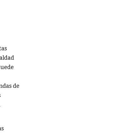
tas
ualdad
 puede
endas de
s
l
as