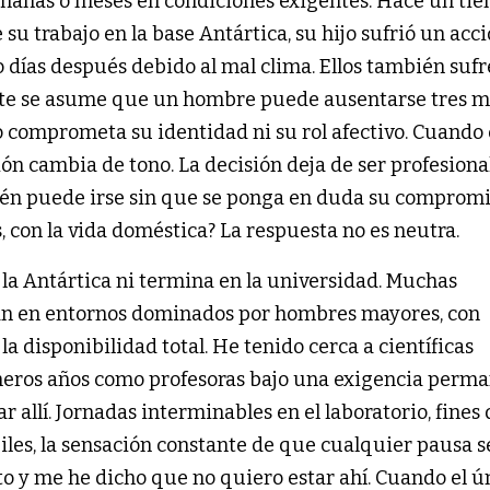
manas o meses en condiciones exigentes. Hace un ti
u trabajo en la base Antártica, su hijo sufrió un acci
 días después debido al mal clima. Ellos también sufr
te se asume que un hombre puede ausentarse tres m
o comprometa su identidad ni su rol afectivo. Cuando
ón cambia de tono. La decisión deja de ser profesional
Quién puede irse sin que se ponga en duda su comprom
s, con la vida doméstica? La respuesta no es neutra.
la Antártica ni termina en la universidad. Muchas
man en entornos dominados por hombres mayores, con
a disponibilidad total. He tenido cerca a científicas
imeros años como profesoras bajo una exigencia perm
allí. Jornadas interminables en el laboratorio, fines 
les, la sensación constante de que cualquier pausa s
sto y me he dicho que no quiero estar ahí. Cuando el ú