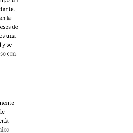
empo, un
dente,
en la
eses de
 es una
 y se
iso con
anente
de
ería
nico