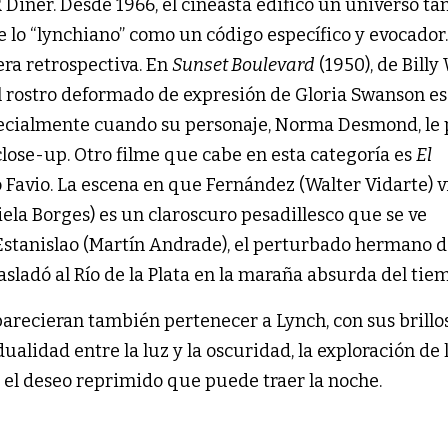
 Diner. Desde 1966, el cineasta edificó un universo ta
lo “lynchiano” como un código específico y evocador.
ra retrospectiva. En
Sunset Boulevard
(1950), de Billy 
 el rostro deformado de expresión de Gloria Swanson es
ecialmente cuando su personaje, Norma Desmond, le 
close-up. Otro filme que cabe en esta categoría es
El
 Favio. La escena en que Fernández (Walter Vidarte) vi
ciela Borges) es un claroscuro pesadillesco que se ve
Estanislao (Martín Andrade), el perturbado hermano d
asladó al Río de la Plata en la maraña absurda del tie
arecieran también pertenecer a Lynch, con sus brillo
ualidad entre la luz y la oscuridad, la exploración de 
y el deseo reprimido que puede traer la noche.