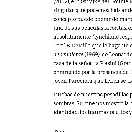
(2002), el
cherry pie
del Double R
singular que podemos hablar de 
concepto puede operar de mane
una de sus películas favoritas,
absolutamente “lynchiano”, esp
Cecil B. DeMille que le haga un 
dependiente
(1969), de Leonardo
casa de la señorita Plasini (Gra
enrarecido por la presencia de 
joven. Pareciera que Lynch se tr
Muchas de nuestras pesadillas p
sombras. Su cine nos mostró la d
identidad, los traumas ocultos 
Tres