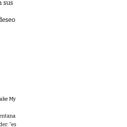
n sus
 deseo
Take My
ventana
er: “es