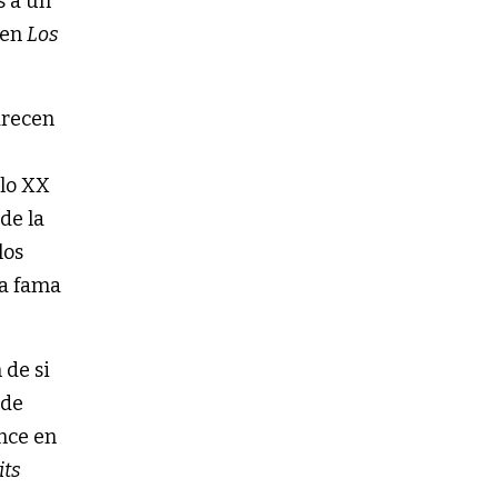
s a un
 en
Los
arecen
glo XX
de la
los
La fama
 de si
 de
ance en
its