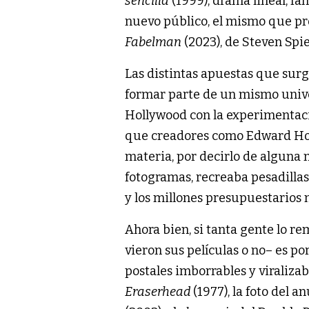
sencilla
(1999), drama lineal, fa
nuevo público, el mismo que pr
Fabelman
(2023), de Steven Spie
Las distintas apuestas que sur
formar parte de un mismo unive
Hollywood con la experimentaci
que creadores como Edward Hopp
materia, por decirlo de alguna m
fotogramas, recreaba pesadillas 
y los millones presupuestarios n
Ahora bien, si tanta gente lo r
vieron sus películas o no– es p
postales imborrables y viralizab
Eraserhead
(1977), la foto del a