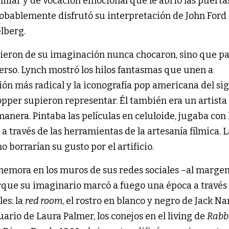
miliar y de vocación emocional que le abrió las puerta
obablemente disfrutó su interpretación de John Ford
lberg.
gieron de su imaginación nunca chocaron, sino que p
rso. Lynch mostró los hilos fantasmas que unen a
ón más radical y la iconografía pop americana del si
er supieron representar. Él también era un artista 
anera. Pintaba las películas en celuloide, jugaba con 
a través de las herramientas de la artesanía fílmica. 
o borrarían su gusto por el artificio.
ememora en los muros de sus redes sociales –al margen
orque su imaginario marcó a fuego una época a través
les: la
red room
, el rostro en blanco y negro de Jack N
nuario de Laura Palmer, los conejos en el living de
Rabb