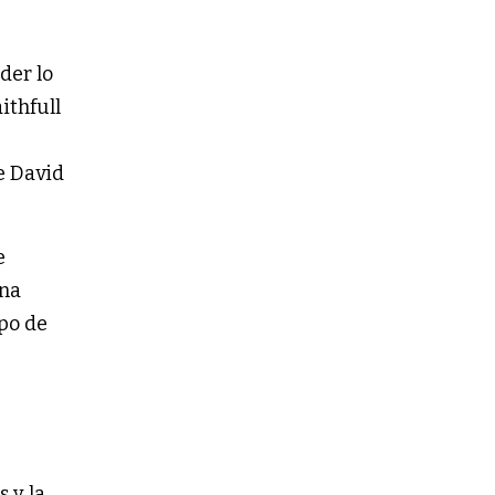
der lo
ithfull
e David
e
una
po de
 y la