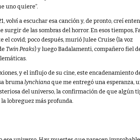
e uno quiere”.
, volví a escuchar esa canción y, de pronto, creí enten
e surgir de las sombras del horror. En esos tiempos, Fa
 el covid; poco después, murió Julee Cruise (la voz
 de
Twin Peaks
) y luego Badalamenti, compañero fiel d
lemáticas.
ones, y el influjo de su cine, este encadenamiento d
esa bruma
lynchiana
que me entregó una esperanza, 
teriosa del universo, la confirmación de que algún ti
 la lobreguez más profunda.
do ese universo. Hay muertes que parecen improbables