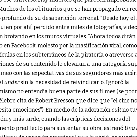
 Muchos de los obituarios que se han propagado en re
o profundo de su desaparición terrenal. “Desde hoy e
guien por ahí, perdido entre miles de fotografías, video
 brotando en los muros virtuales. “Ahora todos dirán
o en Facebook, molesto por la masificación viral, como 
culas en los subterráneos de la piratería o atreverse 
iones de su contenido lo elevaran a una categoría su
ineó con las expectativas de sus seguidores más acér
el
under
sin la necesidad de reivindicarlo. Ignoró la
mismo no entendía buena parte de sus filmes (se podr
élebre cita de Robert Bresson que dice que “el cine n
cesita emociones”). En medio de la adoración
cult
no tu
ón, y más tarde, cuando las crípticas decisiones del
imento predilecto para sustentar su obra, estrenó
Una 