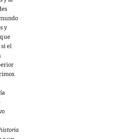
des
l mundo
s y
 que
si el
a
perior
rimos.
ía
o
vo
historia