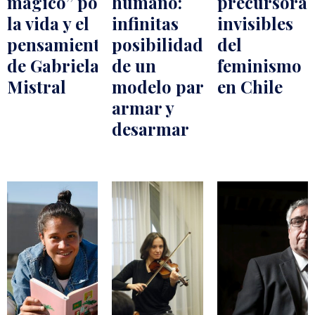
mágico” por
humano:
precursoras
la vida y el
infinitas
invisibles
pensamiento
posibilidades
del
de Gabriela
de un
feminismo
Mistral
modelo para
en Chile
armar y
desarmar