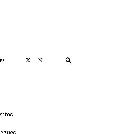
ES
uentos
legues"