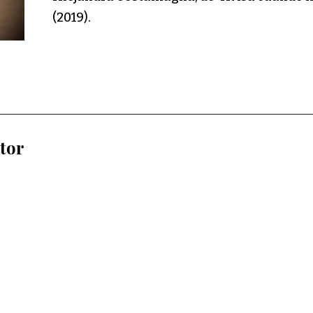
(2019).
utor