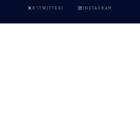
X (TWITTER)
INSTAGRAM
© 2026 Palabra Pública.
Todos los derechos reservados.