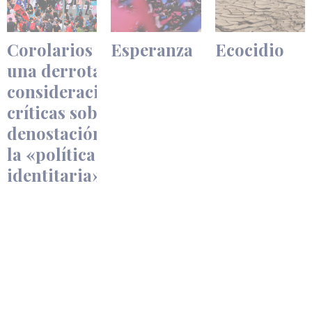
​​Corolarios de
Esperanza
Ecocidio
una derrota:
consideraciones
críticas sobre la
denostación de
la «política
identitaria»