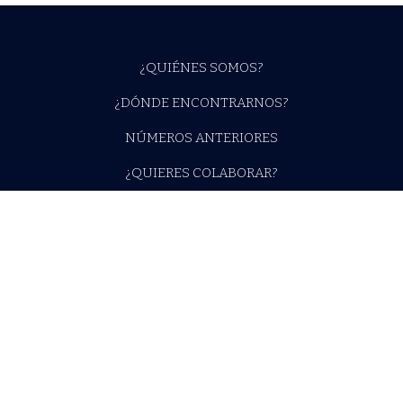
¿QUIÉNES SOMOS?
¿DÓNDE ENCONTRARNOS?
NÚMEROS ANTERIORES
¿QUIERES COLABORAR?
X (TWITTER)
INSTAGRAM