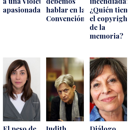
a una Violeta
debemos
incendiada»
apasionada
hablar en la
¿Quién tien
Convención?
el copyright
de la
memoria?
El peso de
Judith
Diálogo