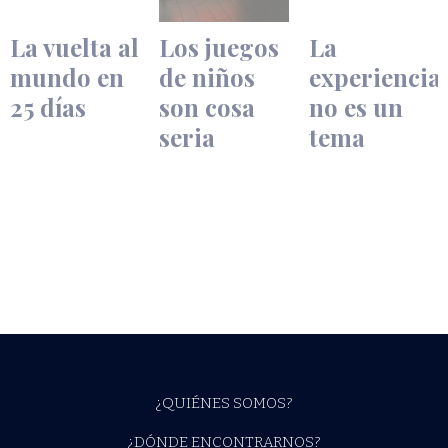
La vuelta al
Los juegos
La
mundo en
de niños
experiencia
25 días
son cosa
no es un
seria
tema
¿QUIÉNES SOMOS?
¿DÓNDE ENCONTRARNOS?