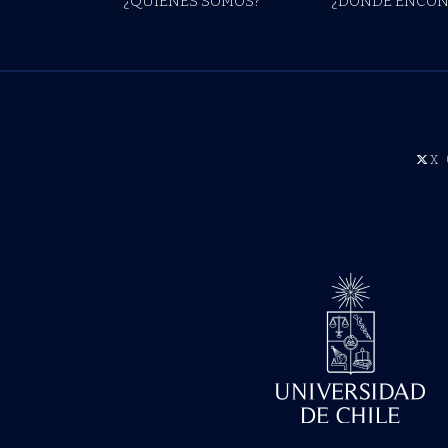
¿QUIÉNES SOMOS?
¿DÓNDE ENCON
X