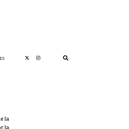
ES
e la
r la