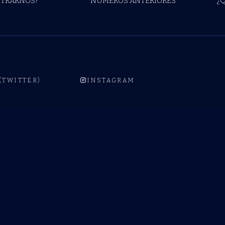
TRARNOS?
NÚMEROS ANTERIORES
¿
 (TWITTER)
INSTAGRAM