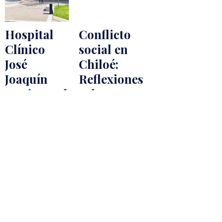
Hospital
Conflicto
Clínico
social en
José
Chiloé:
Joaquín
Reflexiones
Aguirre: El
sobre una
«hospital
isla en
escuela»
crisis
de Chile