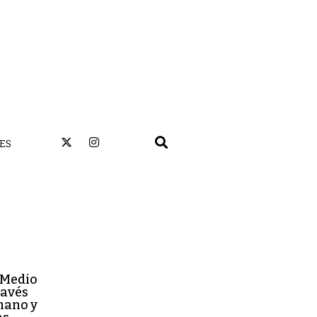
ES
: Medio
ravés
 mano y