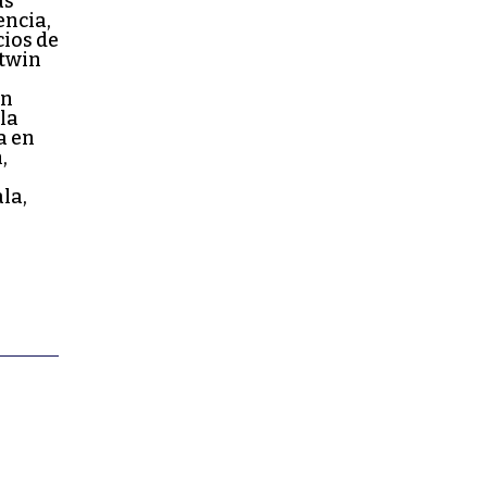
as
encia,
cios de
utwin
an
 la
a en
,
la,