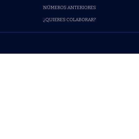
simulacro
¿QUIÉNES SOMOS?
¿DÓNDE ENCONTRARNOS?
NÚMEROS ANTERIORES
¿QUIERES COLABORAR?