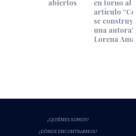
abiertos
en torno al
artículo “C
se construy
una autora”
Lorena Ama
Tal vez un