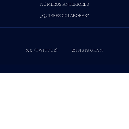
y
trayectoria
negro y
relecturas
feminista
desolador
¿QUIÉNES SOMOS?
¿DÓNDE ENCONTRARNOS?
NÚMEROS ANTERIORES
¿QUIERES COLABORAR?