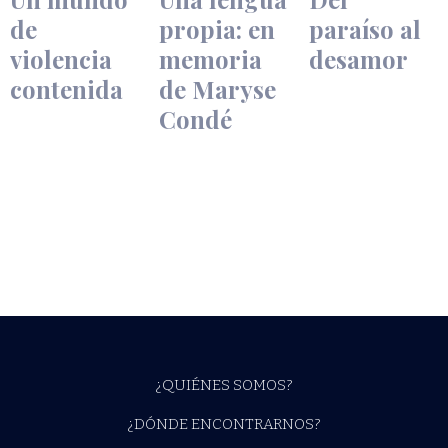
de
propia: en
paraíso al
violencia
memoria
desamor
contenida
de Maryse
Condé
De lecturas
​​Una
Un viento