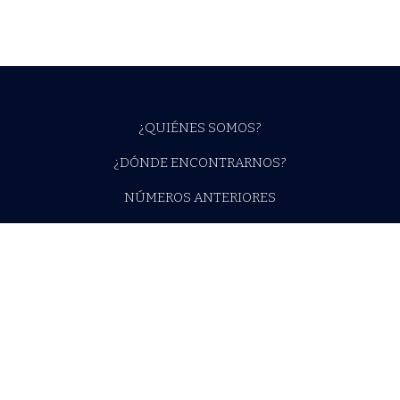
¿QUIÉNES SOMOS?
¿DÓNDE ENCONTRARNOS?
NÚMEROS ANTERIORES
¿QUIERES COLABORAR?
X (TWITTER)
INSTAGRAM