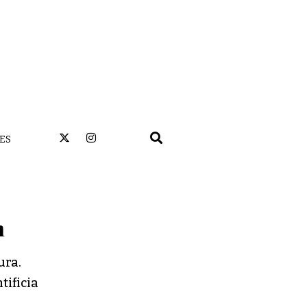
ES
n
ura.
tificia