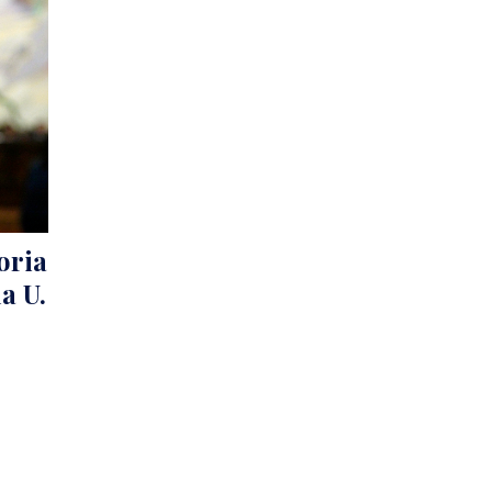
oria
a U.