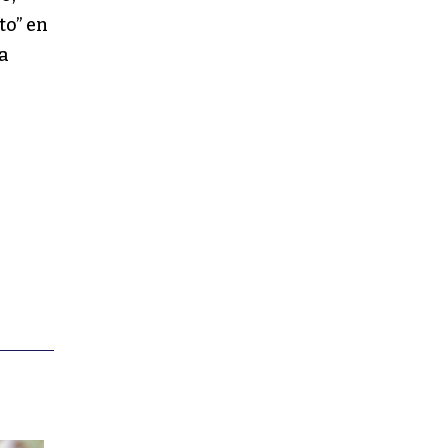
to” en
a