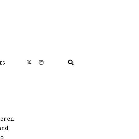
ES
ter en
and
o,