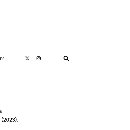
ES
a
 (2023).