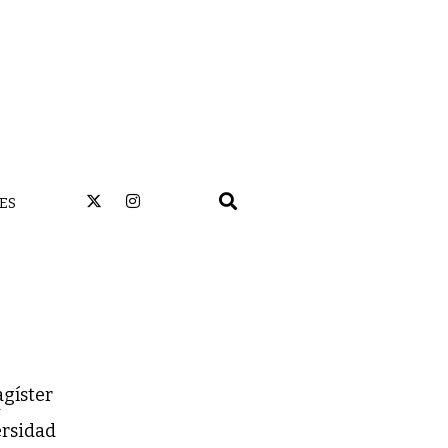
ES
agíster
y
ersidad