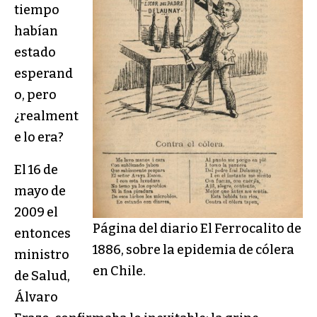
tiempo
habían
estado
esperand
o, pero
¿realment
e lo era?
El 16 de
mayo de
2009 el
Página del diario El Ferrocalito de
entonces
1886, sobre la epidemia de cólera
ministro
en Chile.
de Salud,
Álvaro