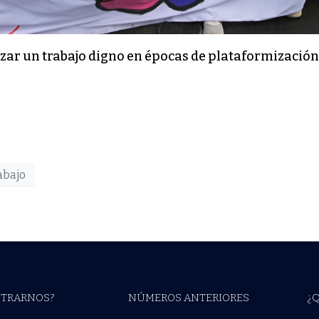
izar un trabajo digno en épocas de plataformizació
abajo
TRARNOS?
NÚMEROS ANTERIORES
¿