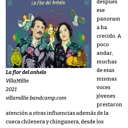
después
ese
panoram
a ha
crecido. A
poco
andar,
muchas
de esas
La flor del anhelo
mismas
VillaMillie
voces
2021
jóvenes
villamillie.bandcamp.com
prestaron
atención a otras influencias además de la
cueca chilenera y chinganera, desde los