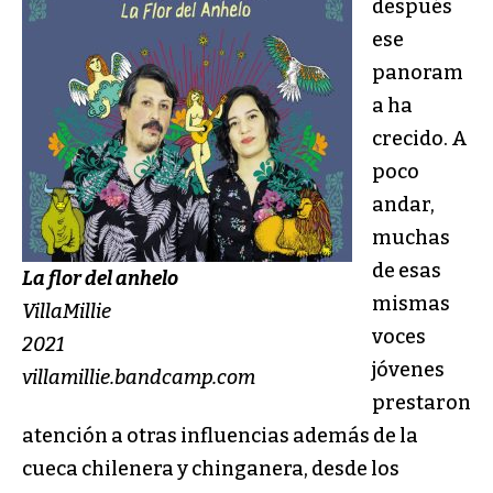
después
ese
panoram
a ha
crecido. A
poco
andar,
muchas
de esas
La flor del anhelo
mismas
VillaMillie
voces
2021
jóvenes
villamillie.bandcamp.com
prestaron
atención a otras influencias además de la
cueca chilenera y chinganera, desde los