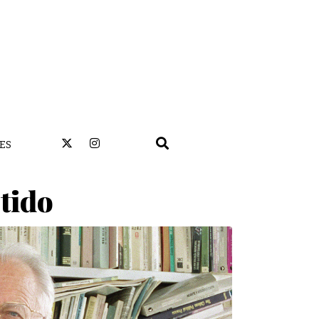
ES
tido