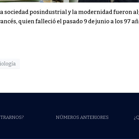
 la sociedad posindustrial y la modernidad fueron al
ancés, quien falleció el pasado 9 de junio a los 97 añ
iología
TRARNOS?
NÚMEROS ANTERIORES
¿