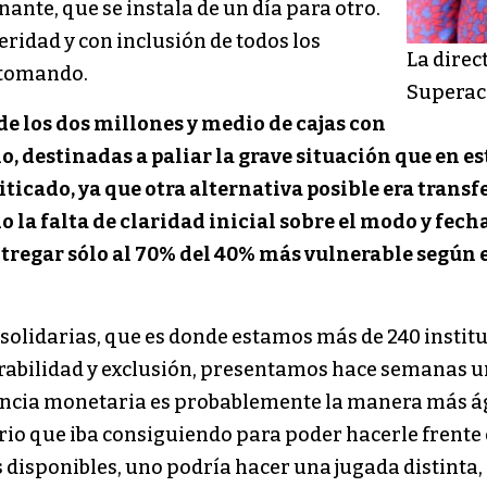
ante, que se instala de un día para otro.
ridad y con inclusión de todos los
La direc
n tomando.
Superaci
e los dos millones y medio de cajas con
, destinadas a paliar la grave situación que en e
ticado, ya que otra alternativa posible era transf
la falta de claridad inicial sobre el modo y fecha
ntregar sólo al 70% del 40% más vulnerable según e
olidarias, que es donde estamos más de 240 instituc
rabilidad y exclusión, presentamos hace semanas un
cia monetaria es probablemente la manera más ági
ario que iba consiguiendo para poder hacerle frente
 disponibles, uno podría hacer una jugada distinta,