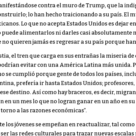
nifestándose contra el muro de Trump, que la indi
truirlo; lo han hecho traicionando a su país. El mu
xicanos. Lo que no acepta Estados Unidos es dejar e
o puede alimentarlos ni darles casi absolutamente 
e no quieren jamás es regresar a su país porque han
tia, el tren que carga en sus entrañas la miseria 
 podrían evitar con una América Latina más unida. Pe
o se cumplió porque gente de todos los países, inc
ina, prefería ir hasta Estados Unidos; profesores,
ese destino. Así como hay braceros, es decir, migra
 en un mes lo que no logran ganar en un año en su p
 torno a las razones económicas”.
e los jóvenes se empeñan en reactualizar, tal como 
ser las redes culturales para trazar nuevas escalas 