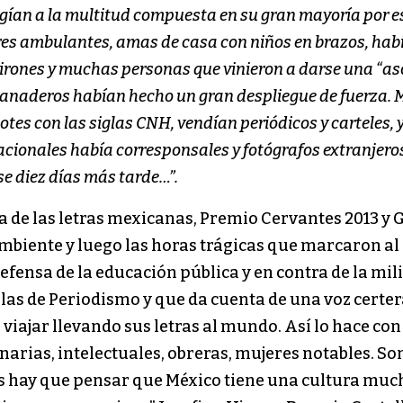
irigían a la multitud compuesta en su gran mayoría por 
res ambulantes, amas de casa con niños en brazos, habi
mirones y muchas personas que vinieron a darse una “as
los granaderos habían hecho un gran despliegue de fuer
tes con las siglas CNH, vendían periódicos y carteles, y,
nacionales había corresponsales y fotógrafos extranjero
se diez días más tarde…”.
de las letras mexicanas, Premio Cervantes 2013 y Ga
l ambiente y luego las horas trágicas que marcaron 
fensa de la educación pública y en contra de la mili
las de Periodismo y que da cuenta de una voz certer
 viajar llevando sus letras al mundo. Así lo hace co
arias, intelectuales, obreras, mujeres notables. Son
s hay que pensar que México tiene una cultura muc