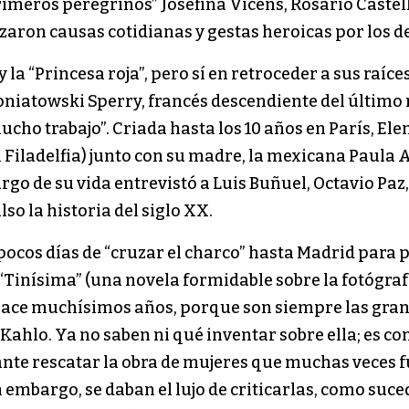
imeros peregrinos” Josefina Vicens, Rosario Castel
razaron causas cotidianas y gestas heroicas por los
a “Princesa roja”, pero sí en retroceder a sus raíces 
niatowski Sperry, francés descendiente del último 
cho trabajo”. Criada hasta los 10 años en París, El
 Filadelfia) junto con su madre, la mexicana Paula
rgo de su vida entrevistó a Luis Buñuel, Octavio Paz,
so la historia del siglo XX.
pocos días de “cruzar el charco” hasta Madrid para p
“Tinísima” (una novela formidable sobre la fotógraf
 hace muchísimos años, porque son siempre las grand
 Kahlo. Ya no saben ni qué inventar sobre ella; es 
tante rescatar la obra de mujeres que muchas veces 
in embargo, se daban el lujo de criticarlas, como suce