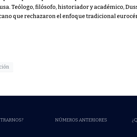
sa. Teólogo, filósofo, historiador y académico, Duss
ano que rechazaron el enfoque tradicional eurocén
ación
TRARNOS?
NÚMEROS ANTERIORES
¿