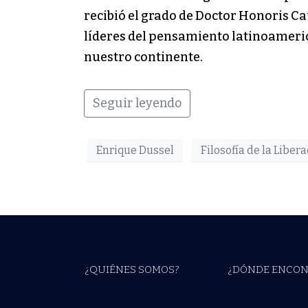
recibió el grado de Doctor Honoris Cau
líderes del pensamiento latinoameric
nuestro continente.
Seguir leyendo
Enrique Dussel
Filosofía de la Liber
¿QUIÉNES SOMOS?
¿DÓNDE ENCON