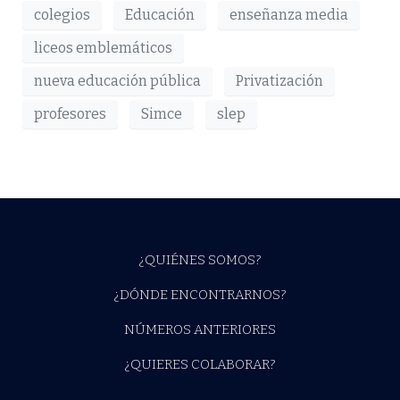
colegios
Educación
enseñanza media
liceos emblemáticos
nueva educación pública
Privatización
profesores
Simce
slep
¿QUIÉNES SOMOS?
¿DÓNDE ENCONTRARNOS?
NÚMEROS ANTERIORES
¿QUIERES COLABORAR?