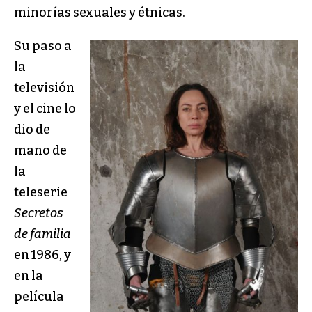
minorías sexuales y étnicas.
Su paso a
la
televisión
y el cine lo
dio de
mano de
la
teleserie
Secretos
de familia
en 1986, y
en la
película