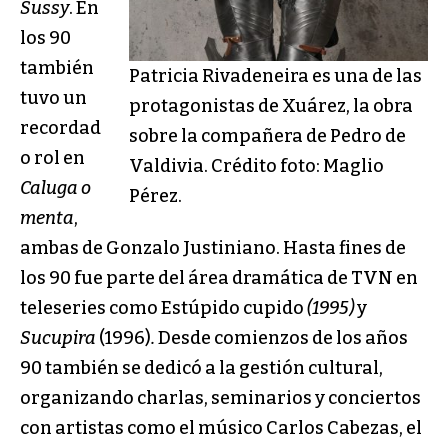
Sussy
. En
los 90
también
Patricia Rivadeneira es una de las
tuvo un
protagonistas de Xuárez, la obra
recordad
sobre la compañera de Pedro de
o rol en
Valdivia. Crédito foto: Maglio
Caluga o
Pérez.
menta
,
ambas de Gonzalo Justiniano. Hasta fines de
los 90 fue parte del área dramática de TVN en
teleseries como Estúpido cupido
(1995)
y
Sucupira
(1996)
.
Desde comienzos de los años
90 también se dedicó a la gestión cultural,
organizando charlas, seminarios y conciertos
con artistas como el músico Carlos Cabezas, el