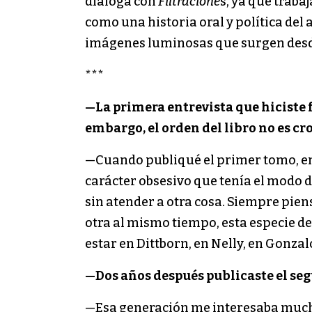
dialoga con
Filtracione
s, ya que traba
como una historia oral y política del 
imágenes luminosas que surgen desde
***
—La primera entrevista que hiciste 
embargo, el orden del libro no es cro
—Cuando publiqué el primer tomo, en 
carácter obsesivo que tenía el modo d
sin atender a otra cosa. Siempre piens
otra al mismo tiempo, esta especie de
estar en Dittborn, en Nelly, en Gonza
—Dos años después publicaste el se
—Esa generación me interesaba mucho