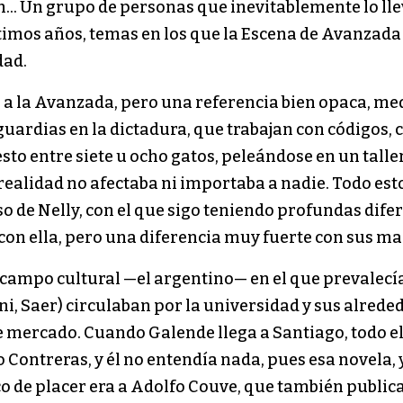
… Un grupo de personas que inevitablemente lo lle
timos años, temas en los que la Escena de Avanzada 
dad.
a a la Avanzada, pero una referencia bien opaca, m
rdias en la dictadura, que trabajan con códigos, c
esto entre siete u ocho gatos, peleándose en un tal
realidad no afectaba ni importaba a nadie. Todo es
so de Nelly, con el que sigo teniendo profundas dife
on ella, pero una diferencia muy fuerte con sus ma
campo cultural —el argentino— en el que prevalecía l
oni, Saer) circulaban por la universidad y sus alrede
 mercado. Cuando Galende llega a Santiago, todo e
o Contreras, y él no entendía nada, pues esa novela, y
co de placer era a Adolfo Couve, que también public