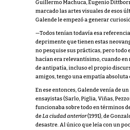
Guillermo Machuca, Eugenio Dittborn
marcado las artes visuales de esos úl
Galende le empezó a generar curiosi
—Todos tenían todavía esa referenci
deprimente que tienen estas neovangua
no pesquise sus prácticas, pero todo 
hacían era relevantísimo, cuando en 
de antipatía, incluso el propio discur
amigos, tengo una empatía absoluta c
En ese entonces, Galende venía de un 
ensayistas (Sarlo, Piglia, Viñas, Pezz
funcionaba sobre todo en términos de
de
La ciudad anterior
(1991), de Gonzal
desastre. Al único que leía con un po