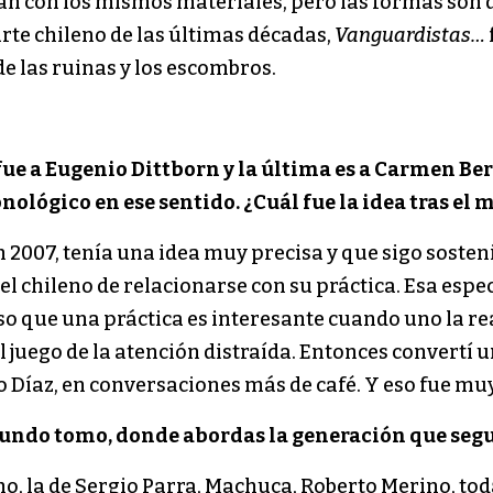
jan con los mismos materiales, pero las formas son 
arte chileno de las últimas décadas,
Vanguardistas…
 las ruinas y los escombros.
fue a Eugenio Dittborn y la última es a Carmen Be
nológico en ese sentido. ¿Cuál fue la idea tras el 
2007, tenía una idea muy precisa y que sigo sosteni
el chileno de relacionarse con su práctica. Esa espe
o que una práctica es interesante cuando uno la real
l juego de la atención distraída. Entonces convertí
lo Díaz, en conversaciones más de café. Y eso fue mu
gundo tomo, donde abordas la generación que segu
, la de Sergio Parra, Machuca, Roberto Merino, tod