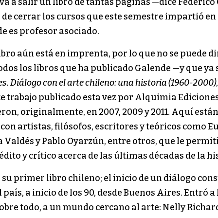
 a salir un libro de tantas páginas —dice Federico G
 de cerrar los cursos que este semestre impartió en
de es profesor asociado.
 libro aún está en imprenta, por lo que no se puede 
todos los libros que ha publicado Galende —y que ya
es. Diálogo con el arte chileno: una historia (1960-2000)
te trabajo publicado esta vez por Alquimia Ediciones
on, originalmente, en 2007, 2009 y 2011. Aquí están,
n artistas, filósofos, escritores y teóricos como E
 Valdés y Pablo Oyarzún, entre otros, que le permiti
dito y crítico acerca de las últimas décadas de la his
su primer libro chileno; el inicio de un diálogo co
país, a inicio de los 90, desde Buenos Aires. Entró a 
sobre todo, a un mundo cercano al arte: Nelly Richar