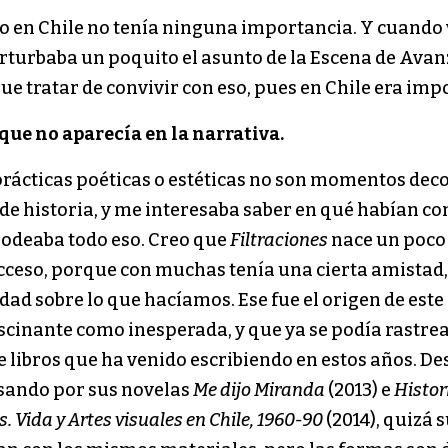
io en Chile no tenía ninguna importancia. Y cuando
perturbaba un poquito el asunto de la Escena de Avanz
e tratar de convivir con eso, pues en Chile era imp
ue no aparecía en la narrativa.
rácticas poéticas o estéticas no son momentos decor
e historia, y me interesaba saber en qué habían con
rodeaba todo eso. Creo que
Filtraciones
nace un poco 
 acceso, porque con muchas tenía una cierta amistad
ad sobre lo que hacíamos. Ese fue el origen de este
ascinante como inesperada, y que ya se podía rastre
 libros que ha venido escribiendo en estos años. De
sando por sus novelas
Me dijo Miranda
(2013) e
Histor
. Vida y Artes visuales en Chile, 1960-90
(2014), quizá 