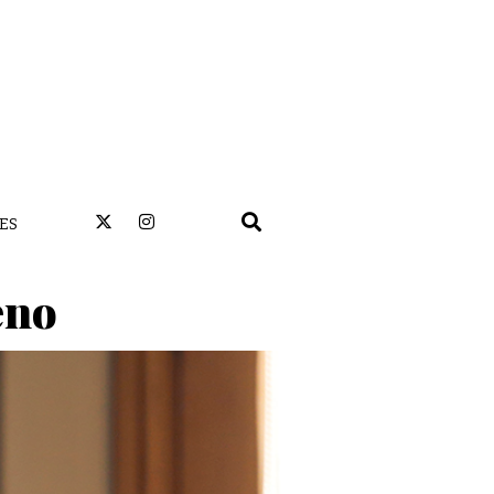
ES
eno