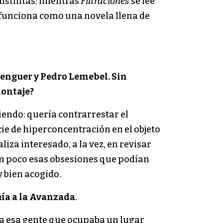
distintas: mientras
Filtraciones
se lee
funciona como una novela llena de
renguer y Pedro Lemebel. Sin
montaje?
endo: quería contrarrestar el
cie de hiperconcentración en el objeto
iza interesado, a la vez, en revisar
 un poco esas obsesiones que podían
y bien acogido.
ía a la Avanzada
.
a esa gente que ocupaba un lugar