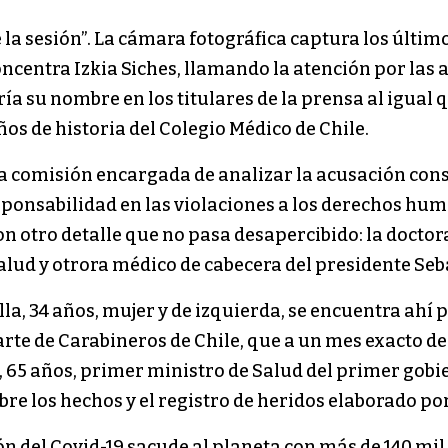
e la sesión”. La cámara fotográfica captura los últim
concentra Izkia Siches, llamando la atención por las
ía su nombre en los titulares de la prensa al igual
os de historia del Colegio Médico de Chile.
la comisión encargada de analizar la acusación const
sponsabilidad en las violaciones a los derechos hum
n otro detalle que no pasa desapercibido: la doctora
alud y otrora médico de cabecera del presidente Seb
la, 34 años, mujer y de izquierda, se encuentra ahí 
te de Carabineros de Chile, que a un mes exacto del 
, 65 años, primer ministro de Salud del primer gobie
e los hechos y el registro de heridos elaborado por
n del Covid-19 sacude al planeta con más de 140 mil