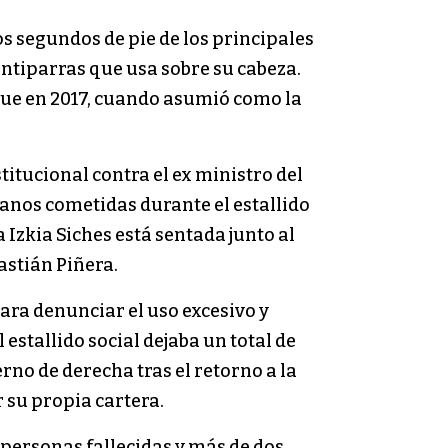
os segundos de pie de los principales
 antiparras que usa sobre su cabeza.
 que en 2017, cuando asumió como la
itucional contra el ex ministro del
anos cometidas durante el estallido
 Izkia Siches está sentada junto al
astián Piñera.
para denunciar el uso excesivo y
estallido social dejaba un total de
rno de derecha tras el retorno a la
 su propia cartera.
 personas fallecidas y más de dos