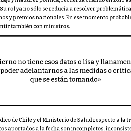
aje y madurez política, recuerda cuando en 2010 
 Su rol ya no sólo se reducía a resolver problemátic
anos y premios nacionales. En ese momento probabl
entir también con ministros.
ierno no tiene esos datos o lisa y llaname
o poder adelantarnos a las medidas o criti
que se están tomando»
ico de Chile y el Ministerio de Salud respecto a la t
os aportados a la fecha son incompletos, inconsist