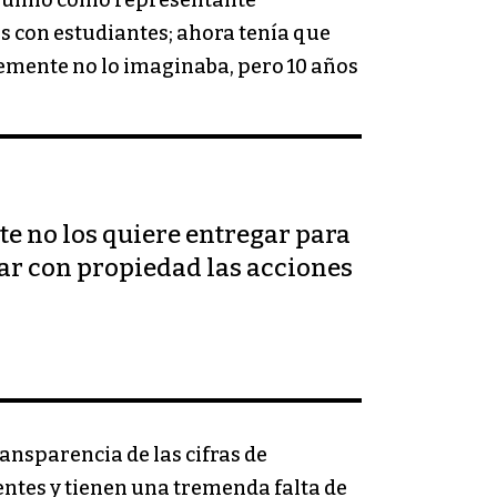
asumió como representante
as con estudiantes; ahora tenía que
emente no lo imaginaba, pero 10 años
nte no los quiere entregar para
car con propiedad las acciones
ransparencia de las cifras de
entes y tienen una tremenda falta de