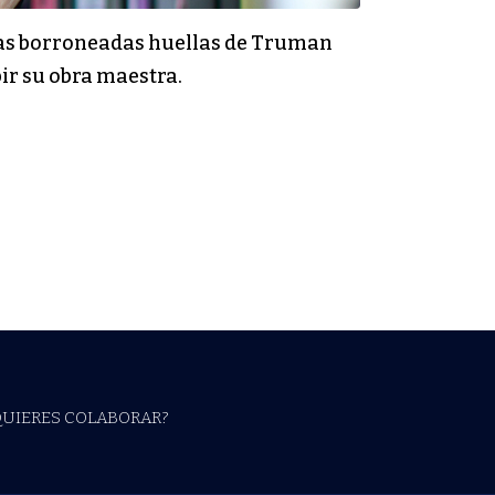
s las borroneadas huellas de Truman
bir su obra maestra.
QUIERES COLABORAR?