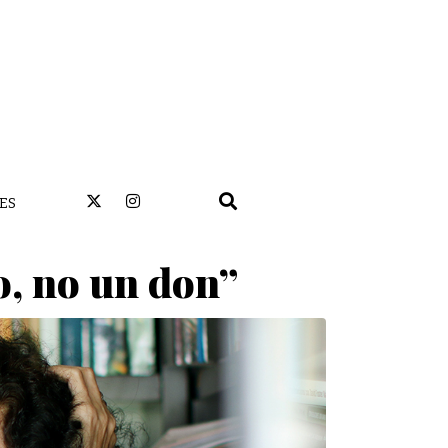
ES
o, no un don”