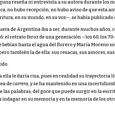
guna reseña ni entrevista a su autora durante los m
ica, no hubo recepción, no hubo aviso de que esta a
critura, en su mundo, en su voz—, se había publicado 
fuera de Argentina iba a ser, durante muchos años,
 el retrato feroz de una generación —los 60, los 70— 
se bebían hasta el agua del florero y María Moreno so
ero también la de ella: sus resacas, sus amores, su
todo.
 ella le daría risa, pues en realidad su trayectoria 
dea de
carrera
, y se ha mantenido en una incertidumb
 las palabras, del goce que puede surgir en la escri
a indagar en su memoria y en la memoria de los otros: