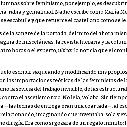
columnas sobre feminismo, por ejemplo, es descubrir
cia, rabia y genialidad. Nadie escribe como María M
se escabulle y que retuerce el castellano como se le 
os de la sangre de la portada, del mito del ahora mi
ágina de misceláneas, la revista literaria y la colu
atro horas o el experto,
ubicar
la noticia que el cron
 “Suelo escribir saqueando y modificando mis propios 
n las importaciones teóricas de las feministas de l
smo la sevicia del trabajo invisible, de las estructur
 contra el ascetismo rojo. No leía, volaba. Sin tiemp
a —las fechas de entrega eran una coartada—, al esc
 relacionando, imaginando que inventaba, sola y ex
 dirigía. Era como si gozara de un regalo infinito: la