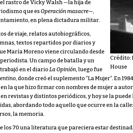
 el rastro de Vicky Walsh —la hija de
eriodismo que es
Operación masacre—
,
entamiento, en plena dictadura militar.
s de viaje, relatos autobiográficos,
as, textos repartidos por diarios y
 que María Moreno viene circulando desde
Crédito:
periodista. Un campo de batalla y un
House
rabajó en el diario
La Opinión
, luego fue
entino
, donde creó el suplemento “La Mujer”. En 1984
, en la que hizo firmar con nombres de mujer a auto
n revistas y distintos periódicos, y hoy se la puede
das, abordando todo aquello que ocurre en la calle: 
ursos, la memoria.
los 70 una literatura que pareciera estar destinada 