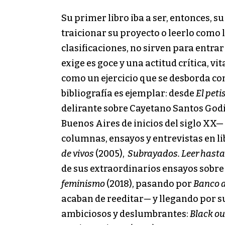
Su primer libro iba a ser, entonces, s
traicionar su proyecto o leerlo como l
clasificaciones, no sirven para entra
exige es goce y una actitud crítica, vit
como un ejercicio que se desborda co
bibliografía es ejemplar: desde
El peti
delirante sobre Cayetano Santos Godi
Buenos Aires de inicios del siglo XX—
columnas, ensayos y entrevistas en l
de vivos
(2005),
Subrayados. Leer hasta
de sus extraordinarios ensayos sobre
feminismo
(2018), pasando por
Banco a
acaban de reeditar— y llegando por s
ambiciosos y deslumbrantes:
Black ou