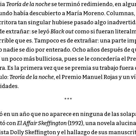
cia
Teoría de la noche
se terminó redimiendo, en algu
mundo había descubierto a María Moreno. Columnas,
itora tan singular hubiese pasado algo inadvertida
de extrañar: se leyó
Black out
como si fueran literal
errible que es. Tampoco es de extrañar: una parte i
ro nadie se dio por enterado. Ocho años después de qu
ser un poco más bulliciosa, pues se le concedería el
a. Es la primera vez que se premia su trabajo fuera 
ulo:
Teoría de la noche
, el Premio Manuel Rojas y un v
cidades.
***
ó en un año que no aparece en ninguna de las solapa
utó con
El Affair Skeffington
(1992), una novela alucin
ista Dolly Skeffington y el hallazgo de sus manuscri