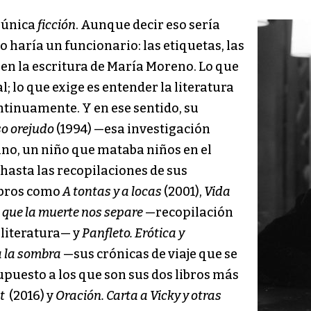
u única
ficción
. Aunque decir eso sería
o haría un funcionario: las etiquetas, las
r en la escritura de María Moreno. Lo que
al; lo que exige es entender la literatura
ntinuamente. Y en ese sentido, su
so orejudo
(1994) —esa investigación
no, un niño que mataba niños en el
 hasta las recopilaciones de sus
ibros como
A tontas y a locas
(2001),
Vida
 que la muerte nos separe
—recopilación
 literatura— y
Panfleto. Erótica y
 la sombra
—sus crónicas de viaje que se
upuesto a los que son sus dos libros más
t
(2016) y
Oración. Carta a Vicky y otras