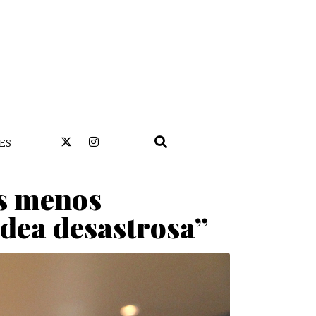
ES
es menos
idea desastrosa”