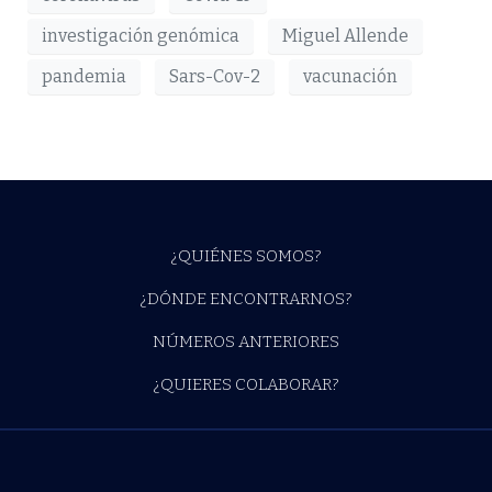
investigación genómica
Miguel Allende
pandemia
Sars-Cov-2
vacunación
¿QUIÉNES SOMOS?
¿DÓNDE ENCONTRARNOS?
NÚMEROS ANTERIORES
¿QUIERES COLABORAR?