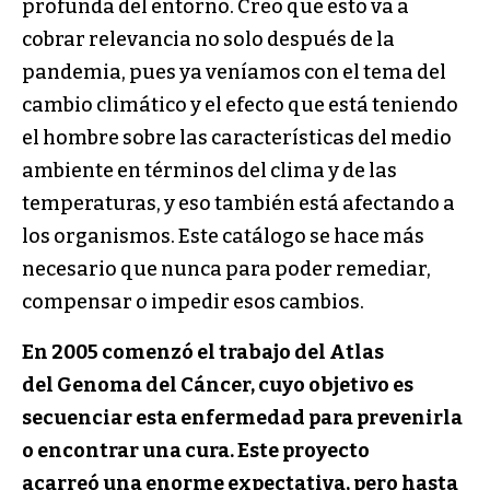
profunda del entorno. Creo que esto va a
cobrar relevancia no solo después de la
pandemia, pues ya veníamos con el tema del
cambio climático y el efecto que está teniendo
el hombre sobre las características del medio
ambiente en términos del clima y de las
temperaturas, y eso también está afectando a
los organismos. Este catálogo se hace más
necesario que nunca para poder remediar,
compensar o impedir esos cambios.
En 2005 comen
z
ó el trabajo del A
tlas
del
G
enoma del
C
áncer,
cuyo objetivo es
secuenciar esta enfermedad
para prevenirla
o encontrar una cura. Este proyecto
acarreó
una enorme expectativ
a, pero hasta