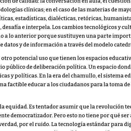
ción de calidad: la conversación en aula, el cuestio
dologías clínicas; en el caso de las materias de may
icas, estadísticas, dialécticas, retóricas, humanist
desafía e interpela. Los cambios tecnológicos y cu
io a lo anterior porque sustituyen una parte import
de datos y de información a través del modelo catedr
 otro potencial uso que tienen los espacios educati
io público de deliberación política. Un espacio dond
as y políticas. En la era del chamullo, el sistema 
a factible educar a los ciudadanos para la toma de 
 la equidad. Es tentador asumir que la revolución t
ente democratizador. Pero esto no tiene por qué ser
verdad, por el ruido. La tecnología estándar para di