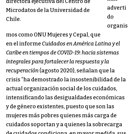
directora ejecutiva del Centro de
adverti
Microdatos de la Universidad de
do
Chile.
organis
mos como ONU Mujeres y Cepal, que
en el informe
Cuidados en América Latina y el
Caribe en tiempos de COVID-19:
hacia sistemas
integrales para fortalecer la respuesta y la
recuperación
(agosto 2020), señalan que la
crisis “ha demostrado la insostenibilidad de la
actual organización social de los cuidados,
intensificando las desigualdades económicas
y de género existentes, puesto que son las
mujeres más pobres quienes más carga de
cuidados soportan y a quienes la sobrecarga
de cuidados condiciona, en mayor medida, sus