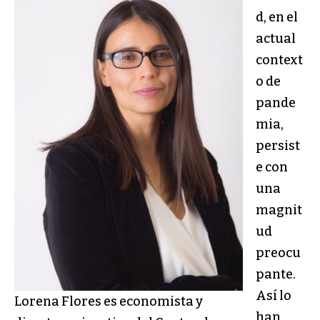
d, en el
actual
context
o de
pande
mia,
persist
e con
una
magnit
ud
preocu
pante.
Así lo
Lorena Flores es economista y
han