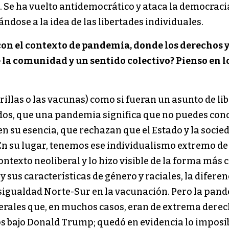
a. Se ha vuelto antidemocrático y ataca la democra
ndose a la idea de las libertades individuales.
con el contexto de pandemia, donde los derechos 
 la comunidad y un sentido colectivo? Pienso en lo
llas o las vacunas) como si fueran un asunto de lib
os, que una pandemia significa que no puedes con
 en su esencia, que rechazan que el Estado y la soc
En su lugar, tenemos ese individualismo extremo de 
ontexto neoliberal y lo hizo visible de la forma más 
us características de género y raciales, la diferenc
 desigualdad Norte-Sur en la vacunación. Pero la pa
rales que, en muchos casos, eran de extrema derecha
dos bajo Donald Trump; quedó en evidencia lo imposi