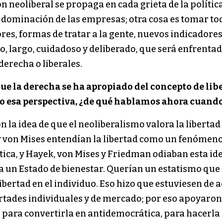
ón neoliberal se propaga en cada grieta de la polític
 la dominación de las empresas; otra cosa es tomar t
es, formas de tratar a la gente, nuevos indicadores p
o, largo, cuidadoso y deliberado, que será enfrenta
derecha o liberales.
que la derecha se ha apropiado del concepto de lib
ajo esa perspectiva, ¿de qué hablamos ahora cuan
la idea de que el neoliberalismo valora la libertad
von Mises entendían la libertad como un fenómeno 
ica, y Hayek, von Mises y Friedman odiaban esta i
l y a un Estado de bienestar. Querían un estatismo q
libertad en el individuo. Eso hizo que estuviesen de
rtades individuales y de mercado; por eso apoyaron 
 para convertirla en antidemocrática, para hacerla