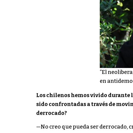
“El neoliber
en antidemoc
Los chilenos hemos vivido durante l
sido confrontadas a través de movim
derrocado?
—No creo que pueda ser derrocado, cr