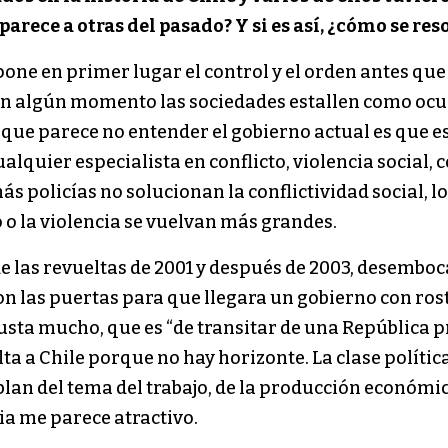
 parece a otras del pasado? Y si es así, ¿cómo se re
pone en primer lugar el control y el orden antes que 
e en algún momento las sociedades estallen como ocur
o que parece no entender el gobierno actual es que e
lquier especialista en conflicto, violencia social, co
 policías no solucionan la conflictividad social, lo
 o la violencia se vuelvan más grandes.
 de las revueltas de 2001 y después de 2003, desemb
on las puertas para que llegara un gobierno con rost
usta mucho, que es “de transitar de una República 
ta a Chile porque no hay horizonte. La clase política
blan del tema del trabajo, de la producción económica
via me parece atractivo.