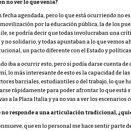
n no ver lo que venía?
n fecha agendada, pero lo que está ocurriendo no es 
 movilización por la educación pública, la de los pu
e, se podría decir que todas involucraban una crít
o y no solidario, y todas apuntaban a lo que vemos 
ional, un pacto diferente con el Estado y políticas 
o iba a ocurrir esto, pero sí podía darse cuenta de
mí, lo más interesante de esto es la capacidad de l
res barriales, estudiantiles o del trabajo, lo que h
arse rápidamente para poder afrontar lo que está s
as a la Plaza Italia y ya no vas a ver los escenarios 
 no responde a una articulación tradicional,
¿qui
onmueve, que en lo personal me hace sentir parte 