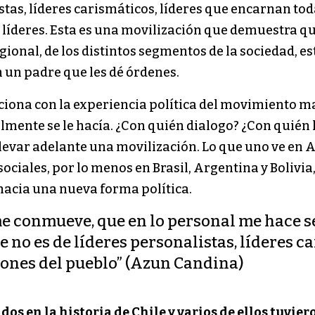
istas, líderes carismáticos, líderes que encarnan tod
 líderes. Esta es una movilización que demuestra que
egional, de los distintos segmentos de la sociedad, es
 un padre que les dé órdenes.
aciona con la experiencia política del movimiento 
lmente se le hacía. ¿Con quién dialogo? ¿Con quién
llevar adelante una movilización. Lo que uno ve en 
ociales, por lo menos en Brasil, Argentina y Bolivia
acia una nueva forma política.
e conmueve, que en lo personal me hace s
e no es de líderes personalistas, líderes c
iones del pueblo” (Azun Candina)
dos en la historia de Chile y varios de ellos tuvier