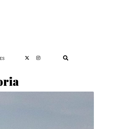
ES
oria