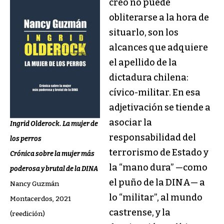
creo no puede
obliterarse a la hora de
situarlo, son los
alcances que adquiere
el apellido de la
dictadura chilena:
cívico-militar. En esa
adjetivación se tiende a
asociar la
Ingrid Olderock. La mujer de
responsabilidad del
los perros
terrorismo de Estado y
Crónica sobre la mujer más
la “mano dura” —como
poderosa y brutal de la DINA
el puño de la DINA— a
Nancy Guzmán
lo “militar”, al mundo
Montacerdos, 2021
castrense, y la
(reedición)