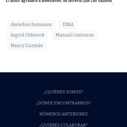
El autor agradece a Newsletter, de librería Qué Leo Valdivia
.
derechos humanos
DINA
Ingrid Olderock
Manuel Contreras
Nancy Guzmán
¿QUIÉNES SOMOS?
¿DÓNDE ENCONTRARNOS?
NÚMEROS ANTERIORES
¿QUIERES COLABORAR?