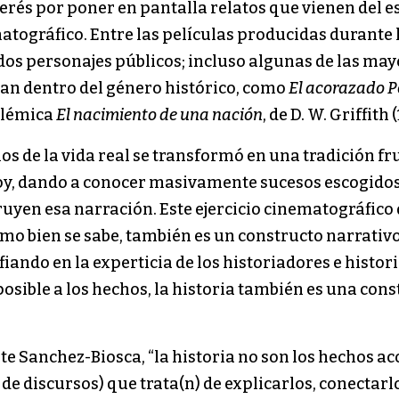
nterés por poner en pantalla relatos que vienen del e
atográfico. Entre las películas producidas durante 
dos personajes públicos; incluso algunas de las may
an dentro del género histórico, como
El acorazado 
polémica
El nacimiento de una nación
, de D. W. Griffith (
hos de la vida real se transformó en una tradición fr
hoy, dando a conocer masivamente sucesos escogidos 
uyen esa narración. Este ejercicio cinematográfico 
como bien se sabe, también es un constructo narrativo
fiando en la experticia de los historiadores e histo
sible a los hechos, la historia también es una cons
e Sanchez-Biosca, “la historia no son los hechos ac
o de discursos) que trata(n) de explicarlos, conectar