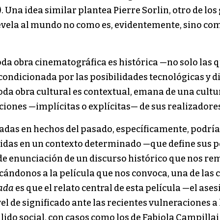
. Una idea similar plantea Pierre Sorlin, otro de los
 revela al mundo no como es, evidentemente, sino c
oda obra cinematográfica es histórica —no solo las 
condicionada por las posibilidades tecnológicas y 
da obra cultural es contextual, emana de una cultura 
enciones —implícitas o explícitas— de sus realizador
adas en hechos del pasado, específicamente, podría
cidas en un contexto determinado —que define sus p
e enunciación de un discurso histórico que nos re
cándonos a la película que nos convoca, una de las 
iada
es que el relato central de esta película —el ase
l de significado ante las recientes vulneraciones 
llido social, con casos como los de Fabiola Campillai