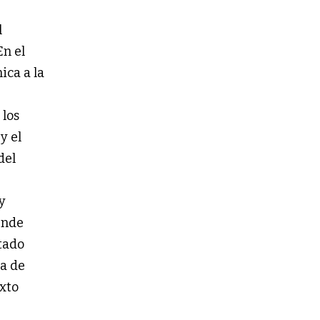
l
En el
ica a la
 los
y el
del
y
ende
tado
ta de
exto