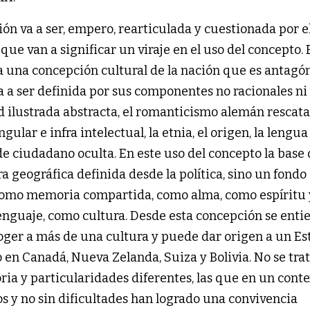
ión va a ser, empero, rearticulada y cuestionada por e
e van a significar un viraje en el uso del concepto. 
una concepción cultural de la nación que es antagón
a a ser definida por sus componentes no racionales ni
ad ilustrada abstracta, el romanticismo alemán rescata
gular e infra intelectual, la etnia, el origen, la lengua 
de ciudadano oculta. En este uso del concepto la base 
a geográfica definida desde la política, sino un fondo
n como memoria compartida, como alma, como espíritu 
enguaje, como cultura. Desde esta concepción se enti
oger a más de una cultura y puede dar origen a un Es
 en Canadá, Nueva Zelanda, Suiza y Bolivia. No se tra
oria y particularidades diferentes, las que en un cont
os y no sin dificultades han logrado una convivencia