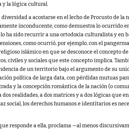
 y la lógica cultural.
u diversidad a acostarse en el lecho de Procusto de la 
icamente inconducente, como demuestra lo ocurrido en
o ha sido recurrir a una ortodoxia culturalista y en b
imensiones, como ocurrió, por ejemplo, con el panger
eligioso islámico en que se desconoce el concepto de
cos, civiles y sociales que este concepto implica. Tamb
ndencia de un territorio bajo el argumento de su uni
ación política de larga data, con pérdidas mutuas para
trada y la concepción romántica de la nación (o comun
 dos realidades, a dos matrices y a dos lógicas que en
paz social, los derechos humanos e identitarios es nec
do que responde a ella, proclama —al menos discursiv