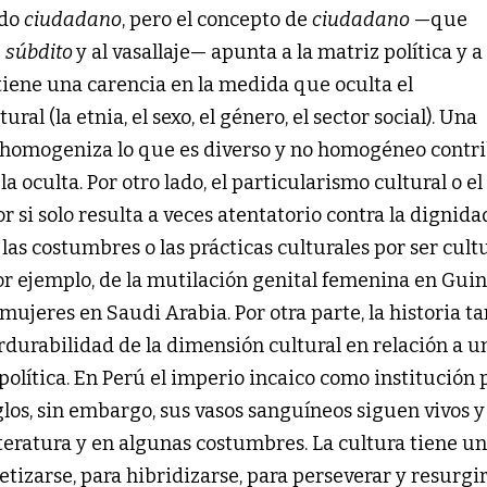
odo
ciudadano
, pero el concepto de
ciudadano
—que
e
súbdito
y al vasallaje— apunta a la matriz política y a 
 tiene una carencia en la medida que oculta el
ral (la etnia, el sexo, el género, el sector social). Una
 homogeniza lo que es diverso y no homogéneo contr
la oculta. Por otro lado, el particularismo cultural o el
si solo resulta a veces atentatorio contra la dignidad
s costumbres o las prácticas culturales por ser cult
por ejemplo, de la mutilación genital femenina en Gui
as mujeres en Saudi Arabia. Por otra parte, la historia 
rdurabilidad de la dimensión cultural en relación a u
olítica. En Perú el imperio incaico como institución p
os, sin embargo, sus vasos sanguíneos siguen vivos y
iteratura y en algunas costumbres. La cultura tiene u
izarse, para hibridizarse, para perseverar y resurgir.