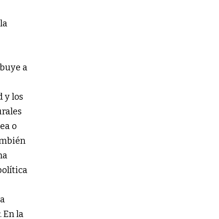
la
ibuye a
 y los
urales
nea o
también
na
olítica
na
 En la