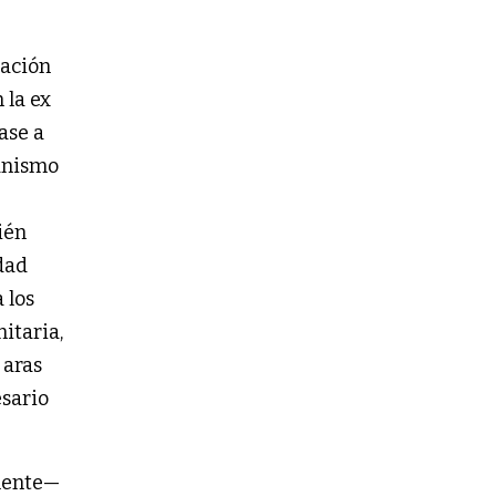
nación
 la ex
ase a
manismo
ién
dad
 los
itaria,
 aras
esario
amente—