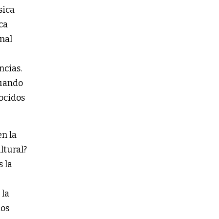
sica
ca
onal
ncias.
cuando
ocidos
en la
ltural?
s la
 la
dos