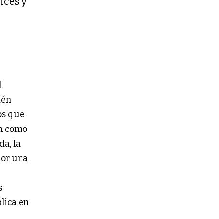
ices y
l
ién
os que
ón como
da, la
por una
s
lica en