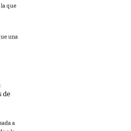
 la que
rque una
s
s de
esada a