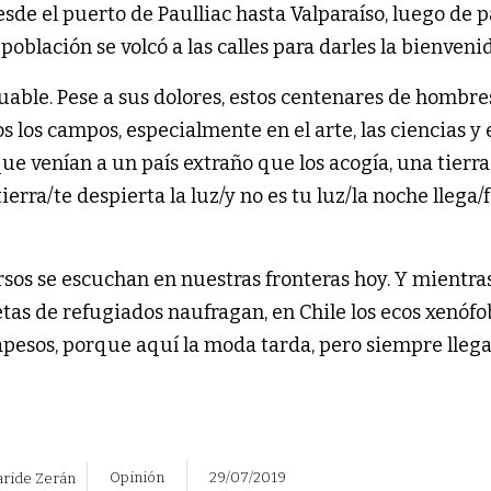
sde el puerto de Paulliac hasta Valparaíso, luego de 
 población se volcó a las calles para darles la bienveni
luable. Pese a sus dolores, estos centenares de hombre
 los campos, especialmente en el arte, las ciencias y 
e venían a un país extraño que los acogía, una tierr
erra/te despierta la luz/y no es tu luz/la noche llega/
ersos se escuchan en nuestras fronteras hoy. Y mientra
as de refugiados naufragan, en Chile los ecos xenófo
rapesos, porque aquí la moda tarda, pero siempre ll
Opinión
29/07/2019
aride Zerán