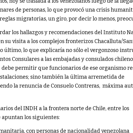
nos, hoy se traslada a los venezolanos luego de la llega
enares de personas, lo que provocó una crisis humanit
 reglas migratorias, un giro, por decir lo menos, preo
ordar los hallazgos y recomendaciones del Instituto N
su visita a los complejos fronterizos Chacalluta/San
io último, lo que explicaría no sólo el vergonzoso instr
ntos Consulares a las embajadas y consulados chileno
e debe permitir que funcionarios de ese organismo re
instalaciones; sino también la última arremetida de
iendo la renuncia de Consuelo Contreras, máxima au
narios del INDH a la frontera norte de Chile, entre los
 apuntan los siguientes:
umanitaria, con personas de nacionalidad venezolana