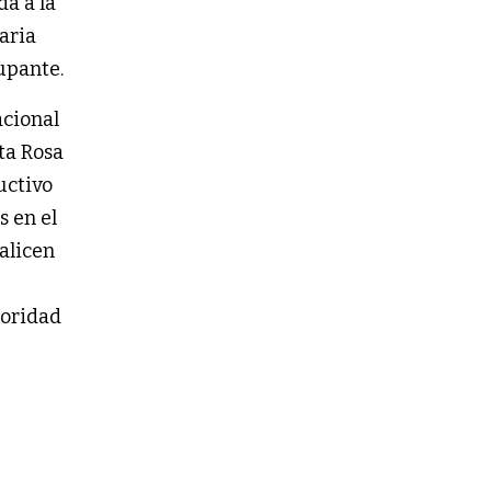
da a la
aria
cupante.
acional
ta Rosa
uctivo
s en el
alicen
toridad