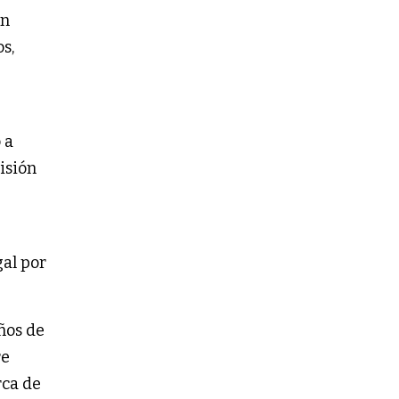
an
s,
 a
isión
gal por
ños de
re
rca de