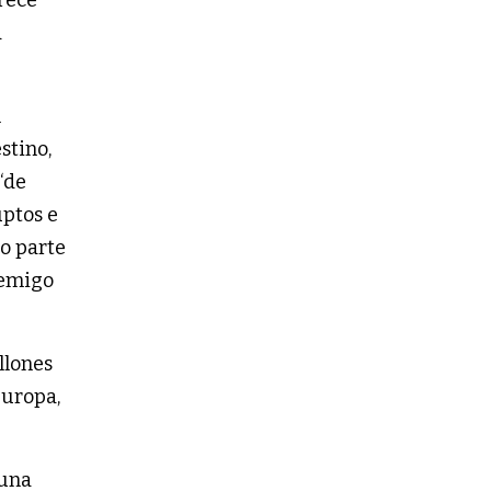
a
l
stino,
“de
uptos e
mo parte
nemigo
llones
Europa,
 una