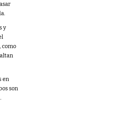
pasar
da.
s y
el
a, como
faltan
s en
bos son
ega.