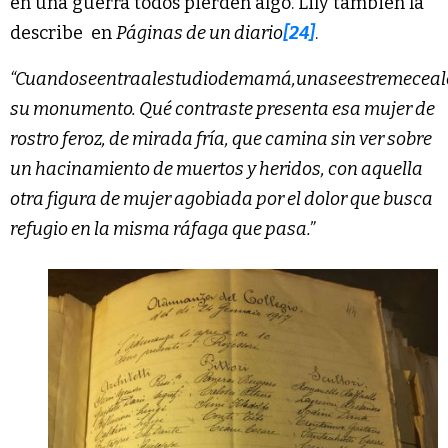
en una guerra todos pierden algo. Lily también la
describe en
Páginas de un diario
[24]
.
“Cuando
se
entra
al
estudio
de
mamá,
una
se
estremece
al
su monumento. Qué contraste presenta esa mujer de
rostro feroz, de mirada fría, que camina sin ver sobre
un hacinamiento de muertos y heridos, con aquella
otra figura de mujer agobiada por el dolor que busca
refugio en la misma ráfaga que pasa.”