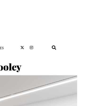
ES
ooley