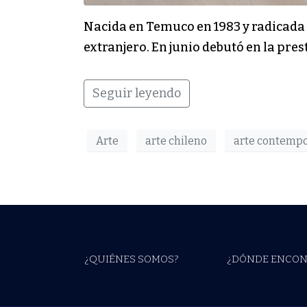
Nacida en Temuco en 1983 y radicada e
extranjero. En junio debutó en la pre
Seguir leyendo
Arte
arte chileno
arte contemp
¿QUIÉNES SOMOS?
¿DÓNDE ENCON