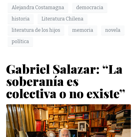
Alejandra Costamagna
democracia
historia
Literatura Chilena
literatura de los hijos
memoria
novela
política
Gabriel Salazar: “La
soberanía es
colectiva o no existe”