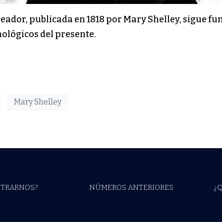
su creador, publicada en 1818 por Mary Shelley, sigu
nológicos del presente.
Mary Shelley
TRARNOS?
NÚMEROS ANTERIORES
¿