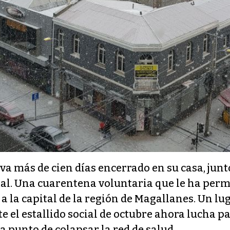
eva más de cien días encerrado en su casa, junto
al. Una cuarentena voluntaria que le ha permi
 la capital de la región de Magallanes. Un lu
 el estallido social de octubre ahora lucha pa
a punto de colapsar la red de salud.