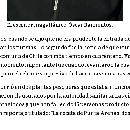
El escritor magallánico, Óscar Barrientos.
os, cuando se dijo que no era prudente la entrada d
an los turistas. Lo segundo fue la noticia de que P
la comuna de Chile con más tiempo en cuarentena. Yo
rcer momento importante fue cuando levantaron la c
 pero el rebrote sorpresivo de hace unas semanas vo
ocurrió en dos plantas pesqueras que estaban funcio
ron clausurados por la autoridad sanitaria. Las cifr
ntagiados y que han fallecido 15 personas producto 
un reportaje titulado: “La receta de Punta Arenas: do