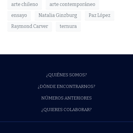
arte chileno
arte contemporáneo
ensayo
Natalia Ginzburg
Paz López
Raymond Carver
ternura
¿QUIÉNES SOMOS?
¿DÓNDE ENCONTRARNOS?
NÚMEROS ANTERIORES
¿QUIERES COLABORAR?