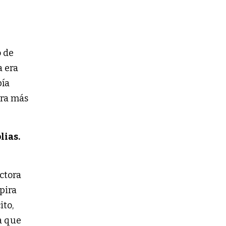
o de
a era
bía
era más
lias.
ectora
pira
ito,
ra que