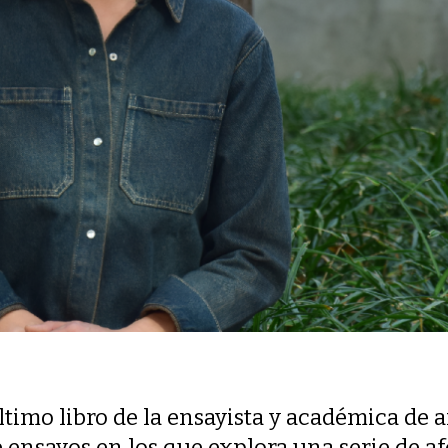
ltimo libro de la ensayista y académica de a
 ensayos en los que explora una serie de af