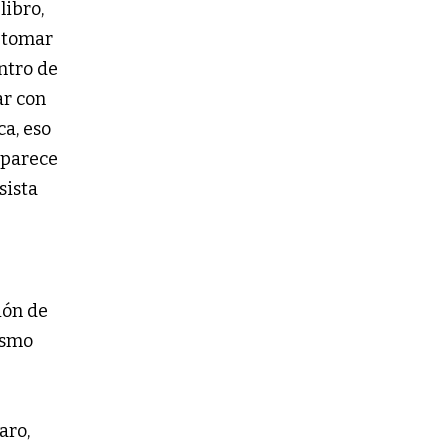
libro,
 tomar
ntro de
ar con
ca, eso
aparece
sista
ión de
ismo
aro,