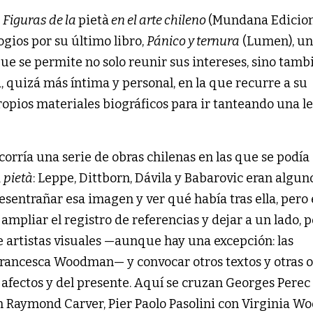
 Figuras de la
pietà
en el arte chileno
(Mundana Edicion
ogios por su último libro,
Pánico y ternura
(Lumen), u
que se permite no solo reunir sus intereses, sino tamb
, quizá más íntima y personal, en la que recurre a su
propios materiales biográficos para ir tanteando una l
ecorría una serie de obras chilenas en las que se podía
a
pietà
: Leppe, Dittborn, Dávila y Babarovic eran algun
esentrañar esa imagen y ver qué había tras ella, pero 
 ampliar el registro de referencias y dejar a un lado, 
 artistas visuales —aunque hay una excepción: las
Francesca Woodman— y convocar otros textos y otras 
s afectos y del presente. Aquí se cruzan Georges Perec
 Raymond Carver, Pier Paolo Pasolini con Virginia Woo