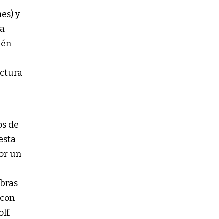
es) y
na
ién
ectura
os de
esta
por un
obras
 con
lf.