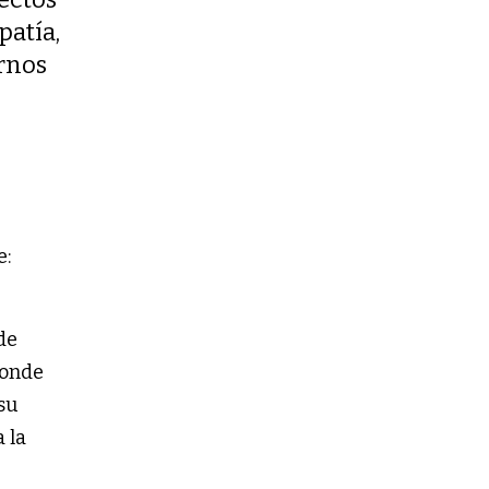
patía,
rnos
e:
de
donde
su
 la