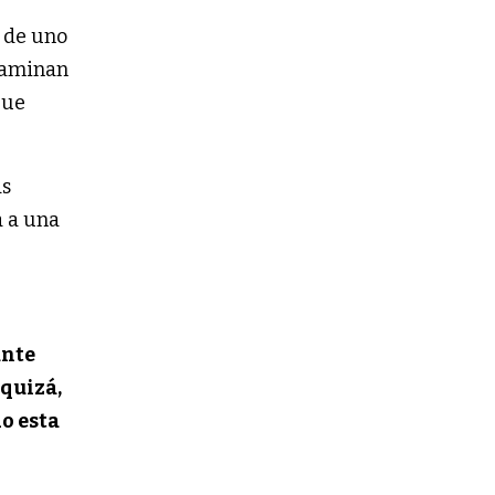
o de uno
 caminan
que
as
a a una
ante
quizá,
do esta