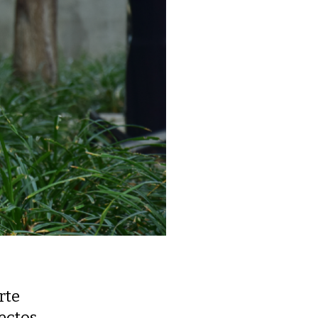
rte
ectos