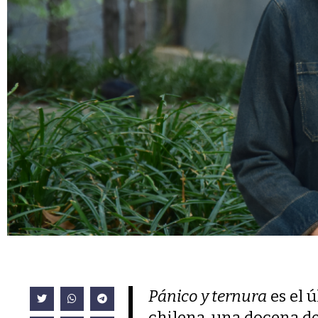
Pánico y ternura
es el ú
chilena, una docena de